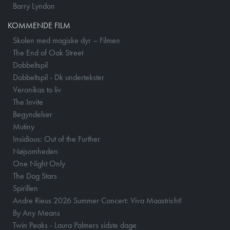
Barry Lyndon
KOMMENDE FILM
Skolen med magiske dyr – Filmen
The End of Oak Street
Dobbeltspil
Dobbeltspil - Dk undertekster
Veronikas to liv
The Invite
Begyndelser
Mutiny
Insidious: Out of the Further
Nøjsomheden
One Night Only
The Dog Stars
Spirillen
Andre Rieus 2026 Summer Concert: Viva Maastricht!
By Any Means
Twin Peaks - Laura Palmers sidste dage