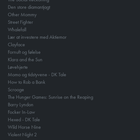
Den store diamantjagt
Other Mommy
Street Fighter
Whalefall
Lær at investere med Aktiemor
Clayface
Fornuft og følelse
Klara and the Sun
Løvehjerte
Momo og tidstyvene - DK Tale
How to Rob a Bank
Scrooge
The Hunger Games: Sunrise on the Reaping
Barry Lyndon
Focker In-Law
Hexed - DK Tale
Wild Horse Nine
Violent Night 2