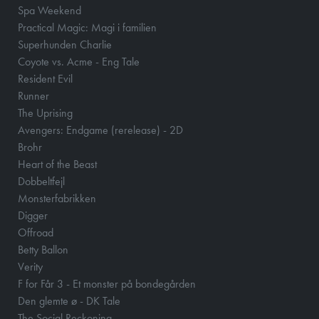
Spa Weekend
Practical Magic: Magi i familien
Superhunden Charlie
Coyote vs. Acme - Eng Tale
Resident Evil
Runner
The Uprising
Avengers: Endgame (rerelease) - 2D
Brohr
Heart of the Beast
Dobbeltfejl
Monsterfabrikken
Digger
Offroad
Betty Ballon
Verity
F for Får 3 - Et monster på bondegården
Den glemte ø - DK Tale
The Social Reckoning