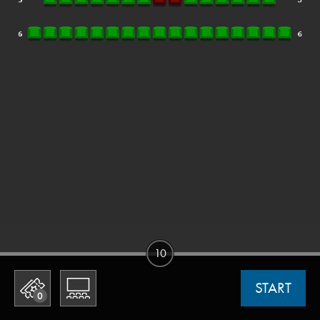
10
START
0