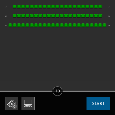
10
START
0