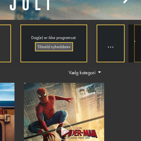
Next
3
Dag(e) er ikke programsat.
›
...
Tilmeld nyhedsbrev
Vælg kategori