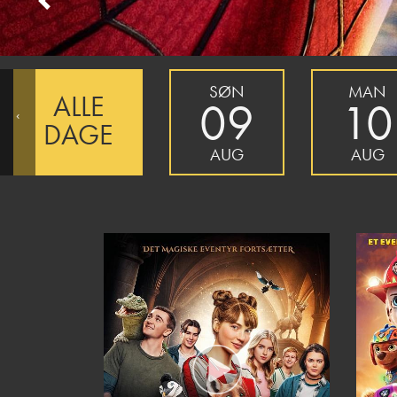
Previous
SØN
MAN
ALLE
09
10
‹
DAGE
AUG
AUG