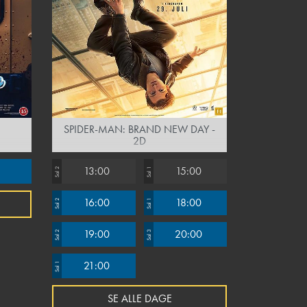
SPIDER-MAN: BRAND NEW DAY -
2D
13:00
15:00
Sal 2
Sal 1
16:00
18:00
Sal 2
Sal 1
19:00
20:00
Sal 2
Sal 3
21:00
Sal 1
SE ALLE DAGE