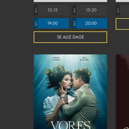
12:15
15:30
Sal 4
Sal 5
Sal 5
19:00
20:00
Sal 5
Sal 4
SE ALLE DAGE