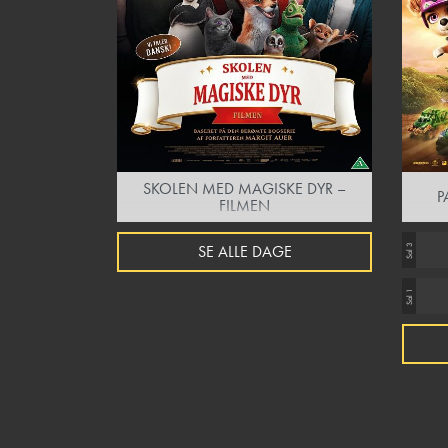
SKOLEN MED MAGISKE DYR –
P
FILMEN
SE ALLE DAGE
Sal 3
Sal 1