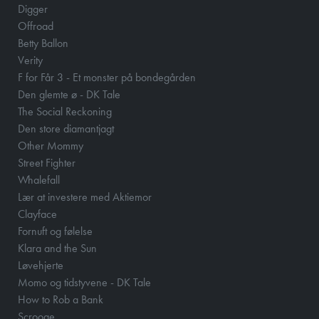
Digger
Offroad
Betty Ballon
Verity
F for Får 3 - Et monster på bondegården
Den glemte ø - DK Tale
The Social Reckoning
Den store diamantjagt
Other Mommy
Street Fighter
Whalefall
Lær at investere med Aktiemor
Clayface
Fornuft og følelse
Klara and the Sun
Løvehjerte
Momo og tidstyvene - DK Tale
How to Rob a Bank
Scrooge