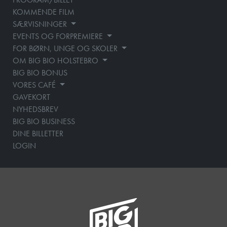
KOMMENDE FILM
SÆRVISNINGER
EVENTS OG FORPREMIERE
FOR BØRN, UNGE OG SKOLER
OM BIG BIO HOLSTEBRO
BIG BIO BONUS
VORES CAFÉ
GAVEKORT
NYHEDSBREV
BIG BIO BUSINESS
DINE BILLETTER
LOGIN