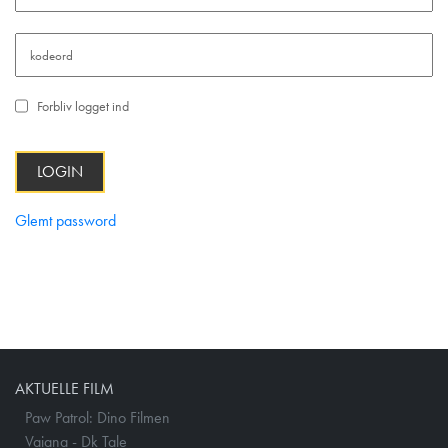
kodeord
Forbliv logget ind
LOGIN
Glemt password
AKTUELLE FILM
Paw Patrol: Dino Filmen
Vaiana - Dk Tale