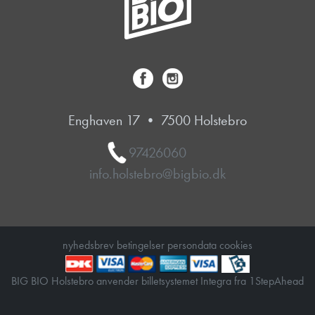
Enghaven 17 • 7500 Holstebro
97426060
info.holstebro@bigbio.dk
nyhedsbrev
betingelser
persondata
cookies
BIG BIO Holstebro anvender
billetsystemet Integra
fra
1StepAhead