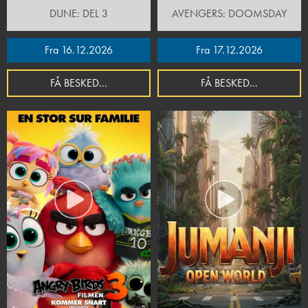
DUNE: DEL 3
AVENGERS: DOOMSDAY
Fra 16.12.2026
Fra 17.12.2026
FÅ BESKED...
FÅ BESKED...