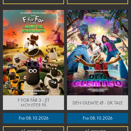
F FOR FÅR 3 - ET
DEN GLEMTE Ø - DK TALE
MONSTER PÅ
BONDEGÅRDEN
Fra 08.10.2026
Fra 08.10.2026