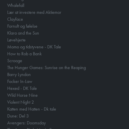
Whalefall
Lær at investere med Aktiemor
Clayface
Fornuft og følelse
Klara and the Sun
Løvehjerte
Momo og tidstyvene - DK Tale
How to Rob a Bank
Scrooge
The Hunger Games: Sunrise on the Reaping
Barry Lyndon
Focker In-Law
Hexed - DK Tale
Wild Horse Nine
Violent Night 2
Katten med Hatten - Dk tale
Dune: Del 3
Avengers: Doomsday