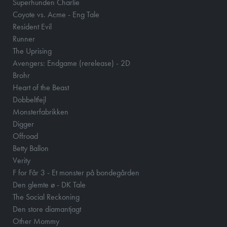
Superhunden Charlie
Coyote vs. Acme - Eng Tale
Resident Evil
Runner
The Uprising
Avengers: Endgame (rerelease) - 2D
Brohr
Heart of the Beast
Dobbeltfejl
Monsterfabrikken
Digger
Offroad
Betty Ballon
Verity
F for Får 3 - Et monster på bondegården
Den glemte ø - DK Tale
The Social Reckoning
Den store diamantjagt
Other Mommy