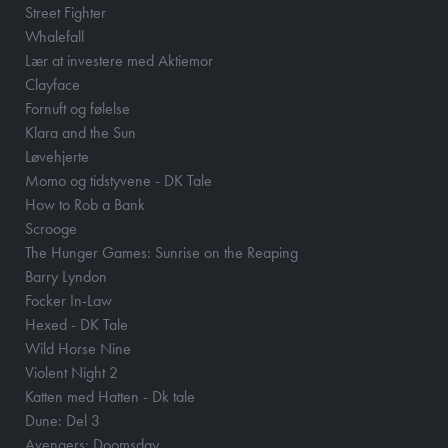
Street Fighter
Whalefall
Lær at investere med Aktiemor
Clayface
Fornuft og følelse
Klara and the Sun
Løvehjerte
Momo og tidstyvene - DK Tale
How to Rob a Bank
Scrooge
The Hunger Games: Sunrise on the Reaping
Barry Lyndon
Focker In-Law
Hexed - DK Tale
Wild Horse Nine
Violent Night 2
Katten med Hatten - Dk tale
Dune: Del 3
Avengers: Doomsday