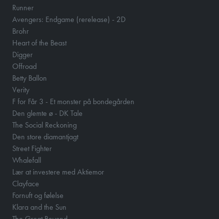
Runner
Avengers: Endgame (rerelease) - 2D
Brohr
Heart of the Beast
Digger
Offroad
Betty Ballon
Verity
F for Får 3 - Et monster på bondegården
Den glemte ø - DK Tale
The Social Reckoning
Den store diamantjagt
Street Fighter
Whalefall
Lær at investere med Aktiemor
Clayface
Fornuft og følelse
Klara and the Sun
The Great Beyond