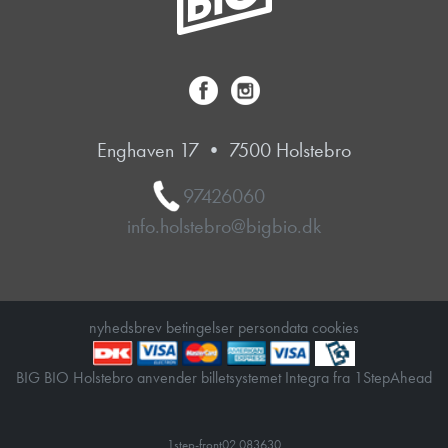
Enghaven 17 • 7500 Holstebro
97426060
info.holstebro@bigbio.dk
nyhedsbrev
betingelser
persondata
cookies
BIG BIO Holstebro anvender
billetsystemet Integra
fra
1StepAhead
1step-front02 083630