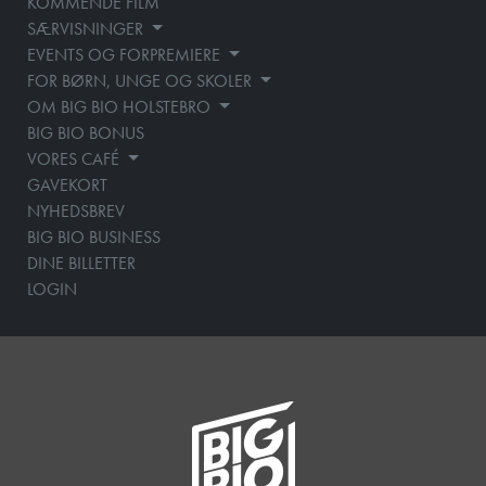
KOMMENDE FILM
SÆRVISNINGER
EVENTS OG FORPREMIERE
FOR BØRN, UNGE OG SKOLER
OM BIG BIO HOLSTEBRO
BIG BIO BONUS
VORES CAFÉ
GAVEKORT
NYHEDSBREV
BIG BIO BUSINESS
DINE BILLETTER
LOGIN