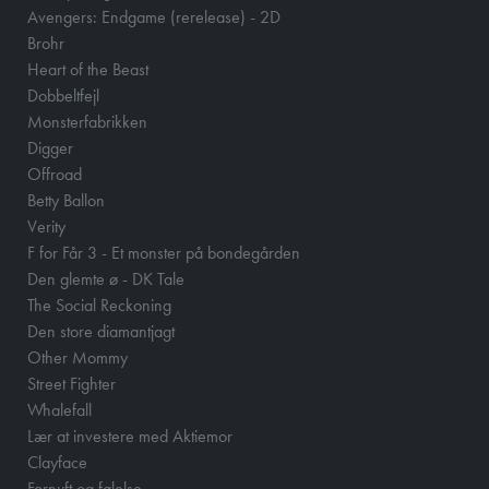
Avengers: Endgame (rerelease) - 2D
Brohr
Heart of the Beast
Dobbeltfejl
Monsterfabrikken
Digger
Offroad
Betty Ballon
Verity
F for Får 3 - Et monster på bondegården
Den glemte ø - DK Tale
The Social Reckoning
Den store diamantjagt
Other Mommy
Street Fighter
Whalefall
Lær at investere med Aktiemor
Clayface
Fornuft og følelse