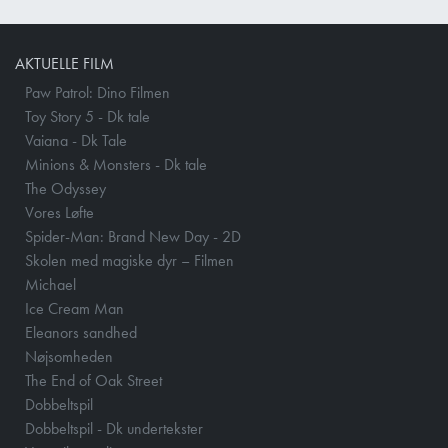
AKTUELLE FILM
Paw Patrol: Dino Filmen
Toy Story 5 - Dk tale
Vaiana - Dk Tale
Minions & Monsters - Dk tale
The Odyssey
Vores Løfte
Spider-Man: Brand New Day - 2D
Skolen med magiske dyr – Filmen
Michael
Ice Cream Man
Eleanors sandhed
Nøjsomheden
The End of Oak Street
Dobbeltspil
Dobbeltspil - Dk undertekster