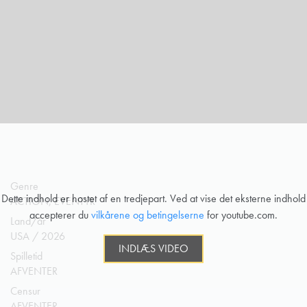
Genre
Dette indhold er hostet af en tredjepart. Ved at vise det eksterne indhold
ACTION, EVENTYR
accepterer du
vilkårene og betingelserne
for youtube.com.
Land/år
USA / 2026
INDLÆS VIDEO
Spilletid
AFVENTER
Censur
AFVENTER