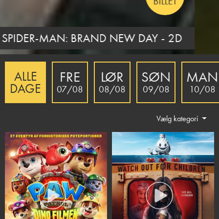
BILLET
PAW PATROL: DINO FILMEN
FRE
LØR
SØN
MAN
ALLE
DAGE
07/08
08/08
09/08
10/08
Vælg kategori