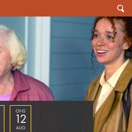
ONS
12
AUG