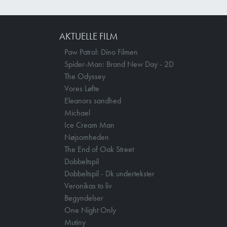
AKTUELLE FILM
Paw Patrol: Dino Filmen
Spider-Man: Brand New Day - 2D
The Odyssey
Vores Løfte
Eleanors sandhed
Michael
Ice Cream Man
Nøjsomheden
The End of Oak Street
Dobbeltspil
Dobbeltspil - Dk undertekster
Veronikas to liv
Begyndelser
One Night Only
Mutiny