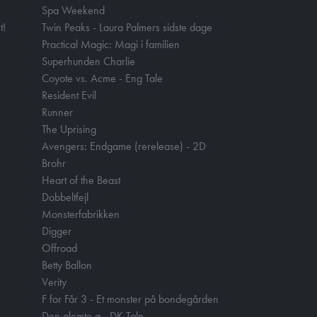
Spa Weekend
t!
Twin Peaks - Laura Palmers sidste dage
Practical Magic: Magi i familien
Superhunden Charlie
Coyote vs. Acme - Eng Tale
Resident Evil
Runner
The Uprising
Avengers: Endgame (rerelease) - 2D
Brohr
Heart of the Beast
Dobbeltfejl
Monsterfabrikken
Digger
Offroad
Betty Ballon
Verity
F for Får 3 - Et monster på bondegården
Den glemte ø - DK Tale