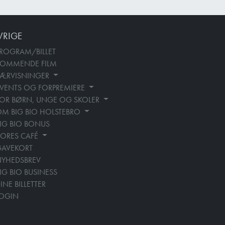
VRIGE
ROGRAM/BILLET
KOMMENDE FILM
SÆRVISNINGER
VENTS OG FORPREMIERE
OR BØRN, UNGE OG SKOLER
M BIG BIO HOLSTEBRO
IG BIO BONUS
ORES CAFÉ
GAVEKORT
YHEDSBREV
IG BIO BUSINESS
INE BILLETTER
LOGIN