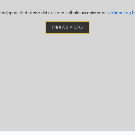
 tredjepart. Ved at vise det eksterne indhold accepterer du
vilkårene og b
INDLÆS VIDEO