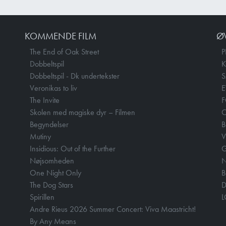
KOMMENDE FILM
Ø
The End of Oak Street
P
Dobbeltspil
Dobbeltspil - Dk undertekster
Veronikas to liv
E
The Invite
F
Skolen med magiske dyr – Filmen
O
Begyndelser
B
Mutiny
V
Insidious: Out of the Further
Nøjsomheden
N
One Night Only
B
The Dog Stars
D
Spirillen
Andre Rieus 2026 Summer Concert: Viva Maastricht!
By Any Means