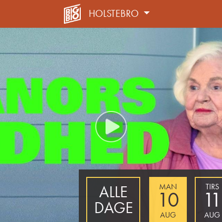
HOLSTEBRO
MAN
TIRS
ALLE
10
11
DAGE
AUG
AUG