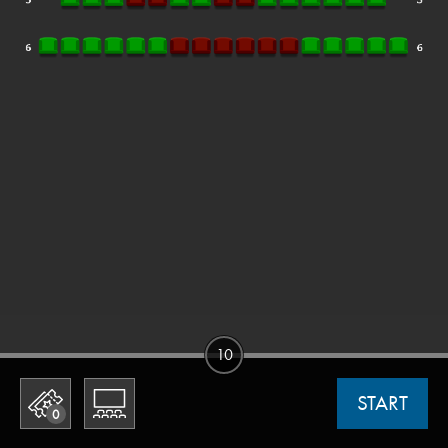
10
START
0