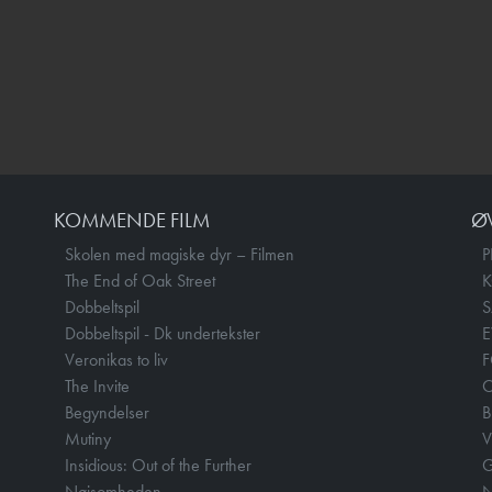
KOMMENDE FILM
Ø
Skolen med magiske dyr – Filmen
P
The End of Oak Street
Dobbeltspil
Dobbeltspil - Dk undertekster
E
Veronikas to liv
F
The Invite
O
Begyndelser
B
Mutiny
V
Insidious: Out of the Further
Nøjsomheden
N