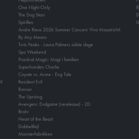
One Night Only
B
The Dog Stars
D
Spirillen
Andre Rieus 2026 Summer Concert: Viva Maastricht!
By Any Means
Twin Peaks - Laura Palmers sidste dage
Spa Weekend
Practical Magic: Magi i familien
Superhunden Charlie
Coyote vs. Acme - Eng Tale
t!
Resident Evil
Runner
The Uprising
Avengers: Endgame (rerelease) - 2D
Brohr
Heart of the Beast
Dobbeltfejl
Monsterfabrikken