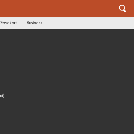
Gavekort
Business
ut)