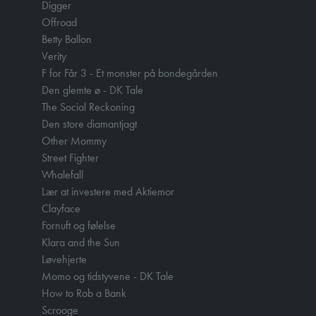
Digger
Offroad
Betty Ballon
Verity
F for Får 3 - Et monster på bondegården
Den glemte ø - DK Tale
The Social Reckoning
Den store diamantjagt
Other Mommy
Street Fighter
Whalefall
Lær at investere med Aktiemor
Clayface
Fornuft og følelse
Klara and the Sun
Løvehjerte
Momo og tidstyvene - DK Tale
How to Rob a Bank
Scrooge