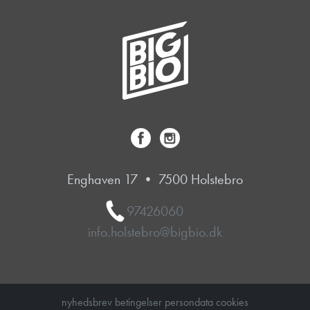
Enghaven 17 • 7500 Holstebro
97426060
info.holstebro@bigbio.dk
nyhedsbrev
betingelser
persondata
cookies