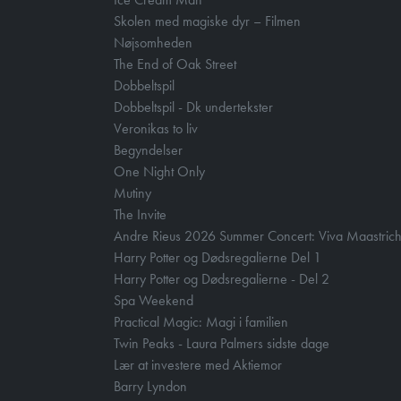
Skolen med magiske dyr – Filmen
Nøjsomheden
The End of Oak Street
Dobbeltspil
Dobbeltspil - Dk undertekster
Veronikas to liv
Begyndelser
One Night Only
Mutiny
The Invite
Andre Rieus 2026 Summer Concert: Viva Maastrich
Harry Potter og Dødsregalierne Del 1
Harry Potter og Dødsregalierne - Del 2
Spa Weekend
Practical Magic: Magi i familien
Twin Peaks - Laura Palmers sidste dage
Lær at investere med Aktiemor
Barry Lyndon