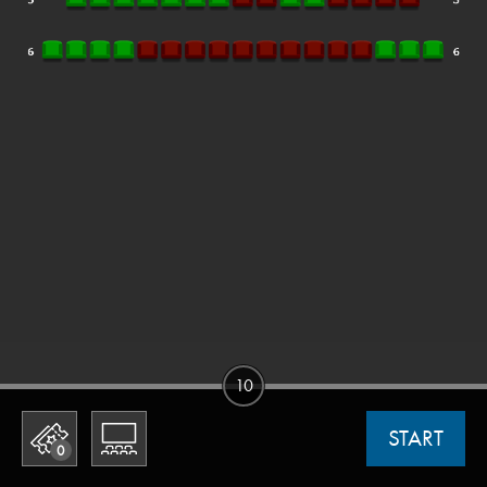
10
START
0