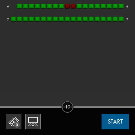
10
START
0