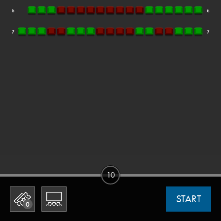
10
START
0