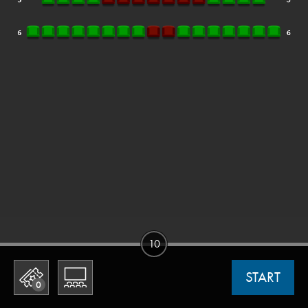
10
START
0