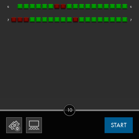
10
START
0