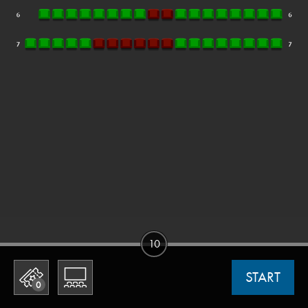
10
START
0