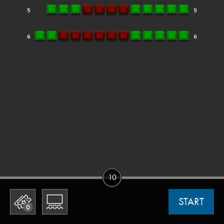
10
START
0