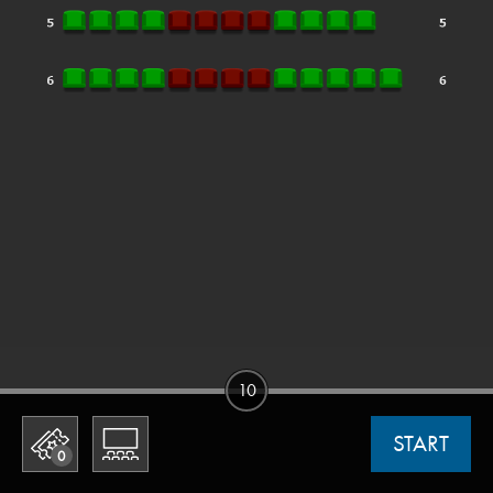
10
START
0