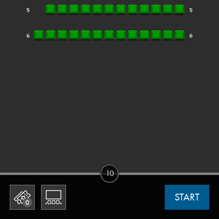
10
START
0