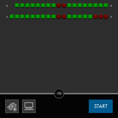
10
START
0