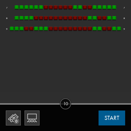
10
START
0