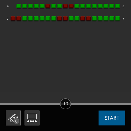
10
START
0