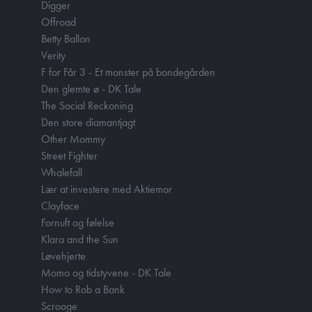
Digger
Offroad
Betty Ballon
Verity
F for Får 3 - Et monster på bondegården
Den glemte ø - DK Tale
The Social Reckoning
Den store diamantjagt
Other Mommy
Street Fighter
Whalefall
Lær at investere med Aktiemor
Clayface
Fornuft og følelse
Klara and the Sun
Løvehjerte
Momo og tidstyvene - DK Tale
How to Rob a Bank
Scrooge