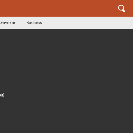
Gavekort
Business
ut)