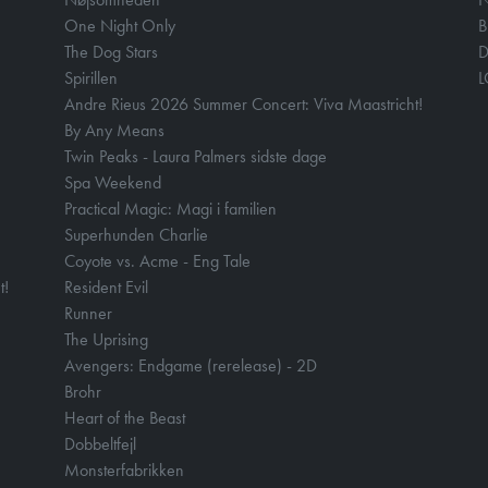
One Night Only
B
The Dog Stars
D
Spirillen
Andre Rieus 2026 Summer Concert: Viva Maastricht!
By Any Means
Twin Peaks - Laura Palmers sidste dage
Spa Weekend
Practical Magic: Magi i familien
Superhunden Charlie
Coyote vs. Acme - Eng Tale
t!
Resident Evil
Runner
The Uprising
Avengers: Endgame (rerelease) - 2D
Brohr
Heart of the Beast
Dobbeltfejl
Monsterfabrikken