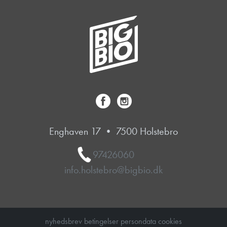
Enghaven 17 • 7500 Holstebro
97426060
info.holstebro@bigbio.dk
nyhedsbrev
betingelser
persondata
cookies