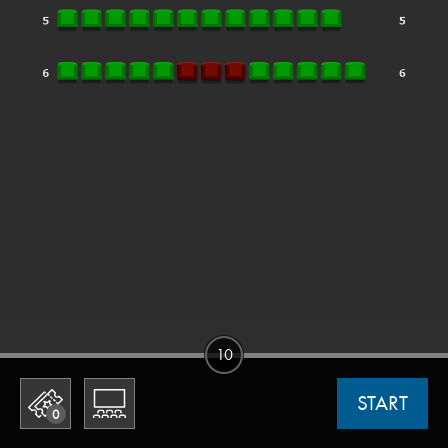
10
START
0