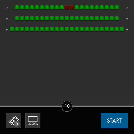
10
START
0