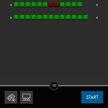
10
START
0