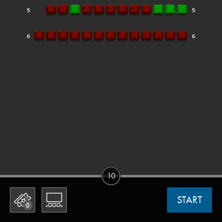
10
START
0