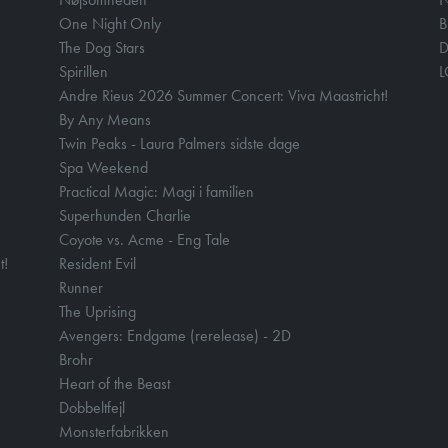
One Night Only
B
The Dog Stars
D
Spirillen
Andre Rieus 2026 Summer Concert: Viva Maastricht!
By Any Means
Twin Peaks - Laura Palmers sidste dage
Spa Weekend
Practical Magic: Magi i familien
Superhunden Charlie
Coyote vs. Acme - Eng Tale
t!
Resident Evil
Runner
The Uprising
Avengers: Endgame (rerelease) - 2D
Brohr
Heart of the Beast
Dobbeltfejl
Monsterfabrikken