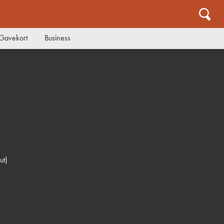
Gavekort
Business
ut)