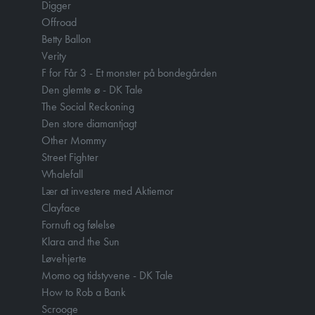
Digger
Offroad
Betty Ballon
Verity
F for Får 3 - Et monster på bondegården
Den glemte ø - DK Tale
The Social Reckoning
Den store diamantjagt
Other Mommy
Street Fighter
Whalefall
Lær at investere med Aktiemor
Clayface
Fornuft og følelse
Klara and the Sun
Løvehjerte
Momo og tidstyvene - DK Tale
How to Rob a Bank
Scrooge