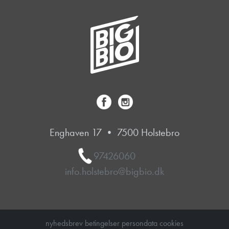
Enghaven 17 • 7500 Holstebro
97426060
info.holstebro@bigbio.dk
nyhedsbrev
betingelser
persondata
cookies