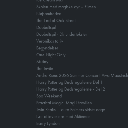
Skolen med magiske dyr – Filmen
Nøjsomheden
The End of Oak Street
Dobbeltspil
Dobbeltspil - Dk undertekster
Veronikas to liv
Begyndelser
One Night Only
Mutiny
The Invite
Andre Rieus 2026 Summer Concert: Viva Maastrich
Harry Potter og Dødsregalierne Del 1
Harry Potter og Dødsregalierne - Del 2
Spa Weekend
Practical Magic: Magi i familien
Twin Peaks - Laura Palmers sidste dage
Lær at investere med Aktiemor
Barry Lyndon