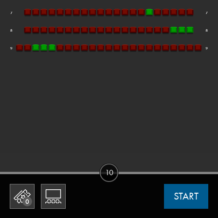
10
START
0