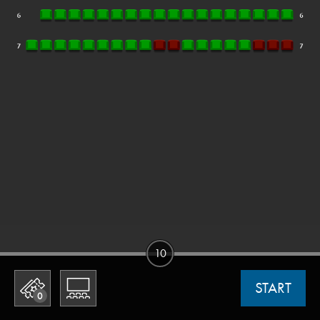
10
START
0