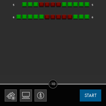
10
START
0