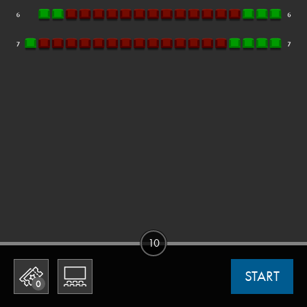
10
START
0