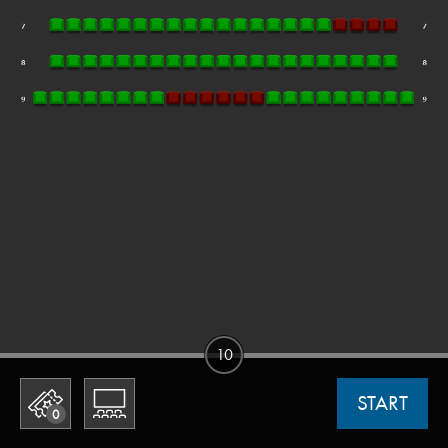
10
START
0