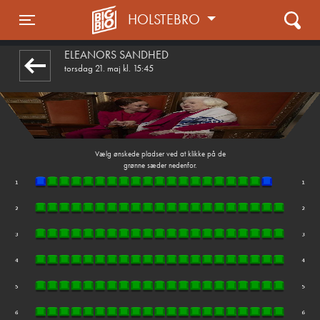
HOLSTEBRO
1step-front02 054120
Toggle navigation
ELEANORS SANDHED
torsdag 21. maj kl. 15:45
Vælg ønskede pladser ved at klikke på de
grønne sæder nedenfor.