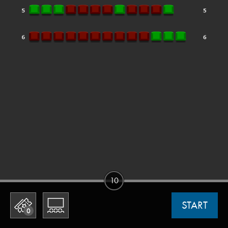
10
START
0