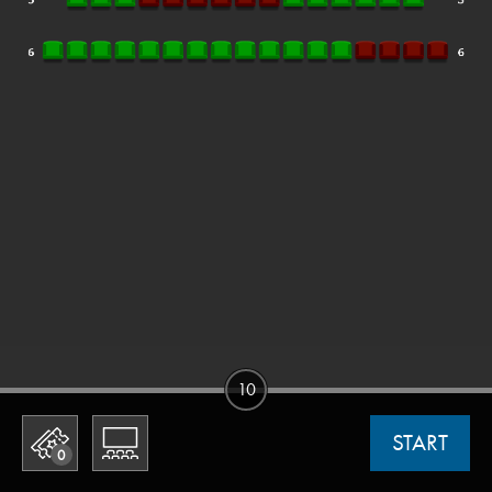
10
START
0