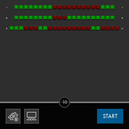
10
START
0