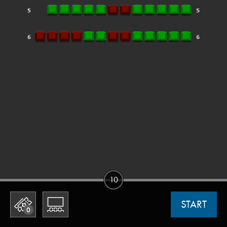
10
START
0