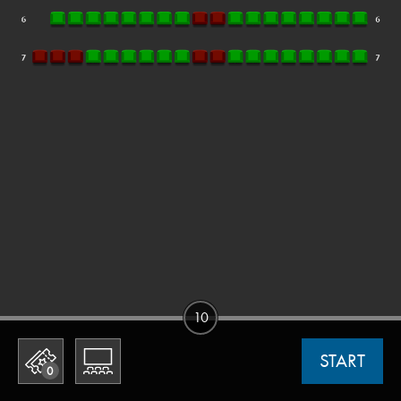
10
START
0