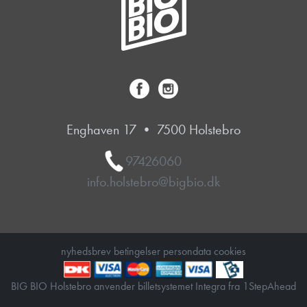
Enghaven 17 • 7500 Holstebro
97426060
info.holstebro@bigbio.dk
nyhedsbrev
betingelser
persondata
cookies
BIG BIO Holstebro anvender
billetsystemet Integra
fra
1StepAhead