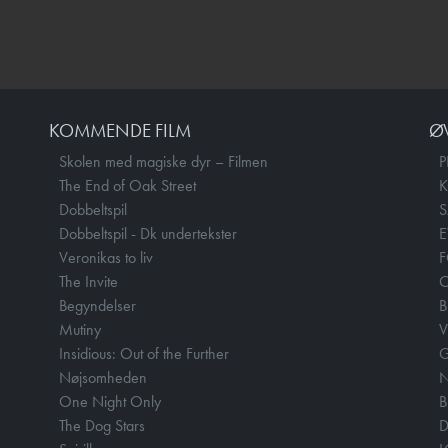
KOMMENDE FILM
Ø
Skolen med magiske dyr – Filmen
P
The End of Oak Street
Dobbeltspil
Dobbeltspil - Dk undertekster
E
Veronikas to liv
F
The Invite
O
Begyndelser
B
Mutiny
V
Insidious: Out of the Further
Nøjsomheden
N
One Night Only
B
The Dog Stars
D