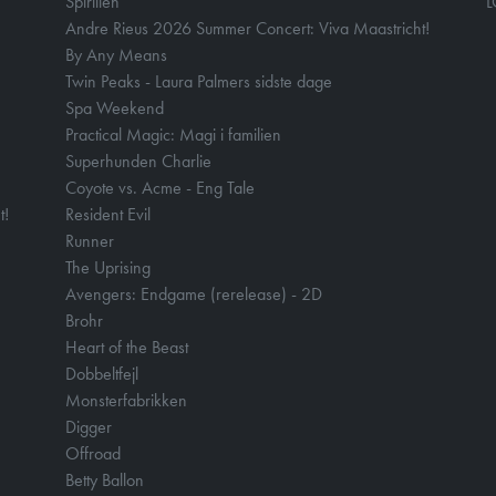
Spirillen
Andre Rieus 2026 Summer Concert: Viva Maastricht!
By Any Means
Twin Peaks - Laura Palmers sidste dage
Spa Weekend
Practical Magic: Magi i familien
Superhunden Charlie
Coyote vs. Acme - Eng Tale
t!
Resident Evil
Runner
The Uprising
Avengers: Endgame (rerelease) - 2D
Brohr
Heart of the Beast
Dobbeltfejl
Monsterfabrikken
Digger
Offroad
Betty Ballon