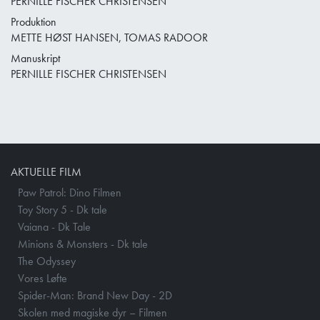
PERNILLE FISCHER CHRISTENSEN
Produktion
METTE HØST HANSEN, TOMAS RADOOR
Manuskript
PERNILLE FISCHER CHRISTENSEN
AKTUELLE FILM
Paw Patrol: Dino Filmen
Toy Story 5 - Dk tale
Vaiana - Dk Tale
Minions & Monsters - Dk tale
The Odyssey
Vores Løfte
Spider-Man: Brand New Day - 2D
Skolen med magiske dyr – Filmen