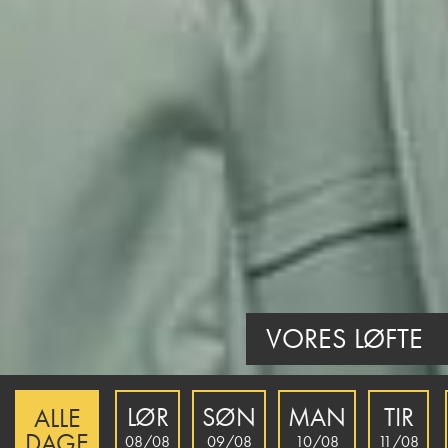
VORES LØFTE
LØR
SØN
MAN
TIR
ALLE
DAGE
08/08
09/08
10/08
11/08