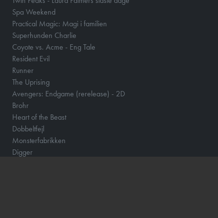
Twin Peaks - Laura Palmers sidste dage
Spa Weekend
Practical Magic: Magi i familien
Superhunden Charlie
Coyote vs. Acme - Eng Tale
Resident Evil
Runner
The Uprising
Avengers: Endgame (rerelease) - 2D
Brohr
Heart of the Beast
Dobbeltfejl
Monsterfabrikken
Digger
Offroad
Betty Ballon
Verity
F for Får 3 - Et monster på bondegården
Den glemte ø - DK Tale