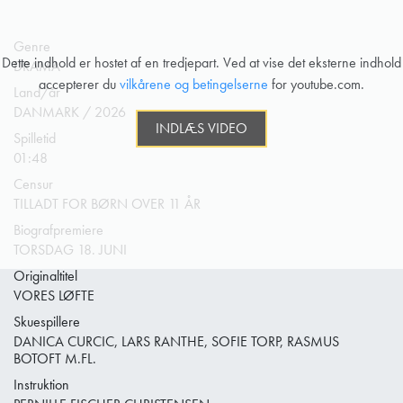
Genre
Dette indhold er hostet af en tredjepart. Ved at vise det eksterne indhold
DRAMA
accepterer du
vilkårene og betingelserne
for youtube.com.
Land/år
DANMARK / 2026
INDLÆS VIDEO
Spilletid
01:48
Censur
TILLADT FOR BØRN OVER 11 ÅR
Biografpremiere
TORSDAG 18. JUNI
Originaltitel
VORES LØFTE
Skuespillere
DANICA CURCIC, LARS RANTHE, SOFIE TORP, RASMUS
BOTOFT M.FL.
Instruktion