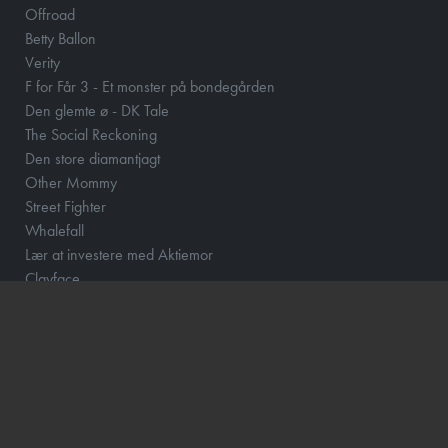
Offroad
Betty Ballon
Verity
F for Får 3 - Et monster på bondegården
Den glemte ø - DK Tale
The Social Reckoning
Den store diamantjagt
Other Mommy
Street Fighter
Whalefall
Lær at investere med Aktiemor
Clayface
Fornuft og følelse
Klara and the Sun
Løvehjerte
Momo og tidstyvene - DK Tale
How to Rob a Bank
Scrooge
The Hunger Games: Sunrise on the Reaping