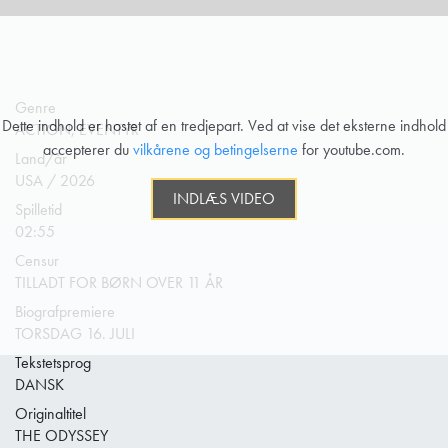
Genre
Dette indhold er hostet af en tredjepart. Ved at vise det eksterne indhold
ACTION, EVENTYR
accepterer du
vilkårene og betingelserne
for youtube.com.
Land/år
USA / 2026
INDLÆS VIDEO
Spilletid
02:55
Censur
TILLADT FOR BØRN OVER 11 ÅR
Biografpremiere
TORSDAG 16. JULI
Tekstetsprog
DANSK
Originaltitel
THE ODYSSEY