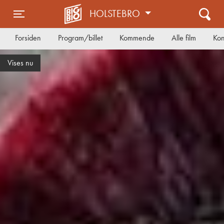
HOLSTEBRO
Toggle navigation
Forsiden
Program/billet
Kommende
Alle film
Kon
Skuespiller og instruktør besøg d. 15. august