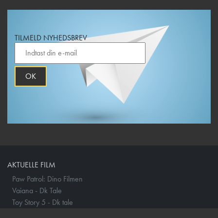
TILMELD NYHEDSBREV
OK
AKTUELLE FILM
Paw Patrol: Dino Filmen
Vaiana - Dk Tale
Toy Story 5 - Dk tale
Minions & Monsters - Dk tale