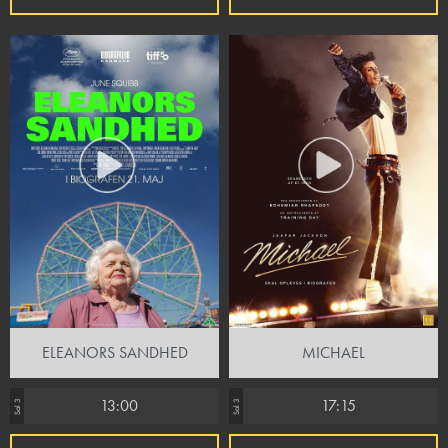
ELEANORS SANDHED
MICHAEL
13:00
17:15
Sal 3
Sal 3