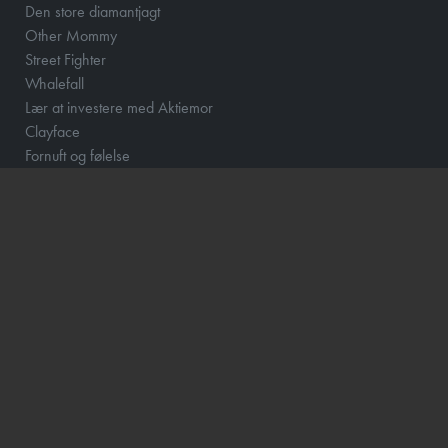
Den store diamantjagt
Other Mommy
Street Fighter
Whalefall
Lær at investere med Aktiemor
Clayface
Fornuft og følelse
Klara and the Sun
Løvehjerte
Momo og tidstyvene - DK Tale
How to Rob a Bank
Scrooge
The Hunger Games: Sunrise on the Reaping
Barry Lyndon
Focker In-Law
Hexed - DK Tale
Wild Horse Nine
Violent Night 2
Katten med Hatten - Dk tale