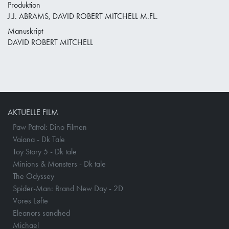
Produktion
J.J. ABRAMS, DAVID ROBERT MITCHELL M.FL.
Manuskript
DAVID ROBERT MITCHELL
AKTUELLE FILM
Paw Patrol: Dino Filmen
Vaiana - Dk Tale
Toy Story 5 - Dk tale
Minions & Monsters - Dk tale
The Odyssey
Spider-Man: Brand New Day - 2D
Vores Løfte
Eleanors sandhed
Michael