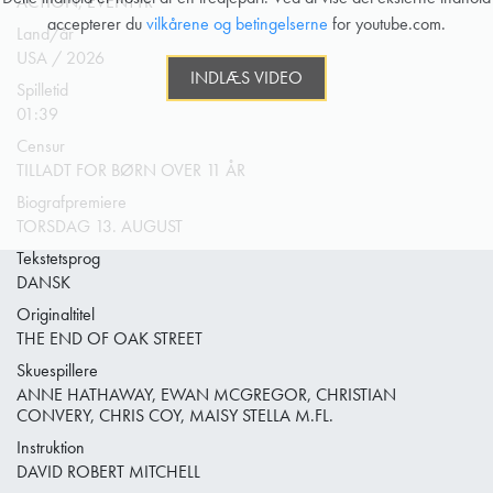
ACTION, EVENTYR
accepterer du
vilkårene og betingelserne
for youtube.com.
Land/år
USA / 2026
INDLÆS VIDEO
Spilletid
01:39
Censur
TILLADT FOR BØRN OVER 11 ÅR
Biografpremiere
TORSDAG 13. AUGUST
Tekstetsprog
DANSK
Originaltitel
THE END OF OAK STREET
Skuespillere
ANNE HATHAWAY, EWAN MCGREGOR, CHRISTIAN
CONVERY, CHRIS COY, MAISY STELLA M.FL.
Instruktion
DAVID ROBERT MITCHELL