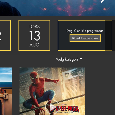
Next
S
TORS
2
13
Dag(e) er ikke programsat.
›
Tilmeld nyhedsbrev
AUG
Vælg kategori