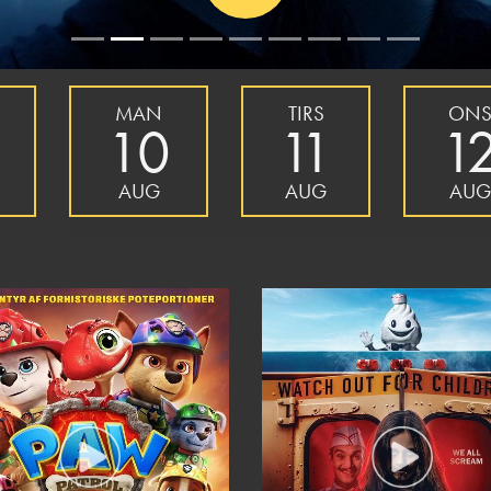
MAN
TIRS
ON
10
11
1
AUG
AUG
AUG