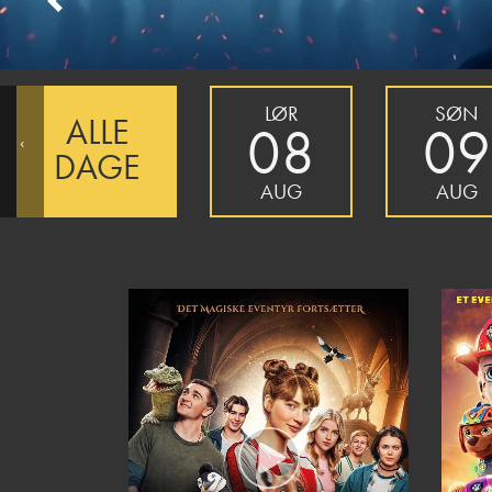
Previous
LØR
SØN
ALLE
08
09
‹
DAGE
AUG
AUG