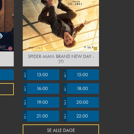
SPIDER-MAN: BRAND NEW DAY -
2D
13:00
15:00
Sal 2
Sal 1
16:00
18:00
Sal 2
Sal 1
19:00
20:00
Sal 2
Sal 3
21:00
22:00
Sal 1
Sal 2
SE ALLE DAGE