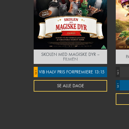
SKOLEN MED MAGISKE DYR –
P
FILMEN
VIB HALV PRIS FORPREMIERE 13:15
Sal 5
Sal 3
SE ALLE DAGE
Sal 1