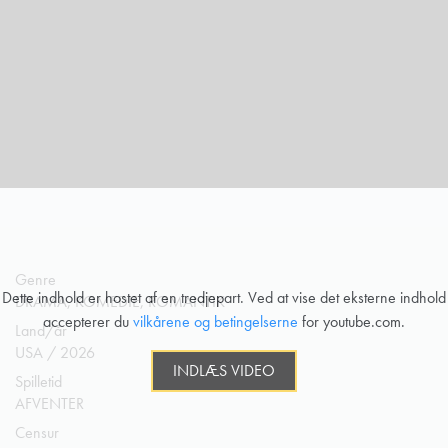
Genre
Dette indhold er hostet af en tredjepart. Ved at vise det eksterne indhold
DRAMA, KOMEDIE, ROMANTIK
accepterer du
vilkårene og betingelserne
for youtube.com.
Land/år
USA / 2026
INDLÆS VIDEO
Spilletid
AFVENTER
Censur