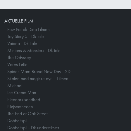
AKTUELLE FILM
Paw Patrol: Dino Filmen
Toy Story 5 - Dk tale
Vaiana - Dk Tale
Minions & Monsters - Dk tale
The Odyssey
Vores Løfte
Spider-Man: Brand New Day - 2D
Skolen med magiske dyr – Filmen
Michael
Ice Cream Man
Eleanors sandhed
Nøjsomheden
The End of Oak Street
Dobbeltspil
Dobbeltspil - Dk undertekster