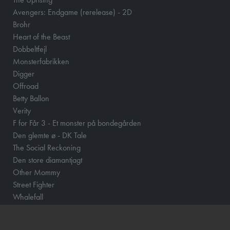
Avengers: Endgame (rerelease) - 2D
Brohr
Heart of the Beast
Dobbeltfejl
Monsterfabrikken
Digger
Offroad
Betty Ballon
Verity
F for Får 3 - Et monster på bondegården
Den glemte ø - DK Tale
The Social Reckoning
Den store diamantjagt
Other Mommy
Street Fighter
Whalefall
Lær at investere med Aktiemor
Clayface