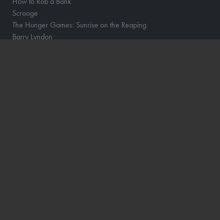
How to Rob a Bank
Scrooge
The Hunger Games: Sunrise on the Reaping
Barry Lyndon
Focker In-Law
Hexed - DK Tale
Wild Horse Nine
Violent Night 2
Katten med Hatten - Dk tale
Dune: Del 3
Avengers: Doomsday
The Angry Birds Movie 3
Jumanji: Open World
Cliffhanger
Ice Age - Kogepunktet
Gatto
Shrek 5 - Dk Tale
The Great Beyond